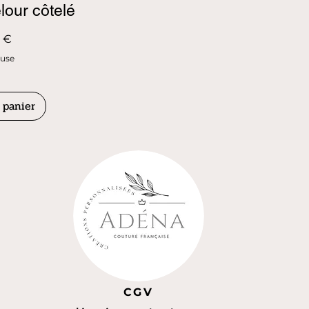
lour côtelé
 €
luse
 panier
CGV