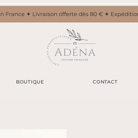
n France ✦ Livraison offerte dès 80 € ✦ Expéditi
BOUTIQUE
CONTACT