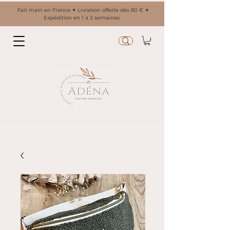
Fait main en France ✦ Livraison offerte dès 80 € ✦
Expédition en 1 à 2 semaines